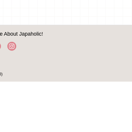
e About Japaholic!
0)