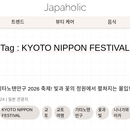
트렌드
뷰티 케어
음식
Tag : KYOTO NIPPON FESTIVAL
기타노텐만구 2026 축제! 빛과 꽃의 정원에서 펼쳐지는 몰입
-24
|
일본 관광지
KYOTO NIPPON
교
교토
기타노텐
꽃과
니나가와
FESTIVAL
토
여행
만구
빛
미카