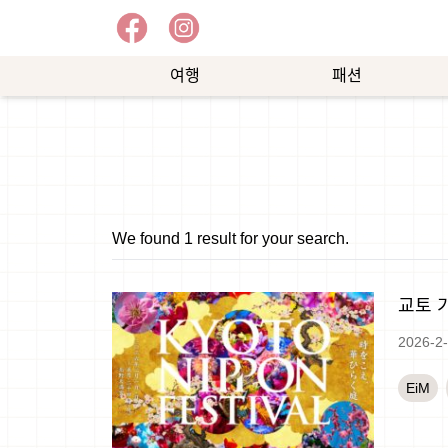
여행
패션
예
쇼
능
핑
We found 1 result for your search.
교토 
2026-2
EiM