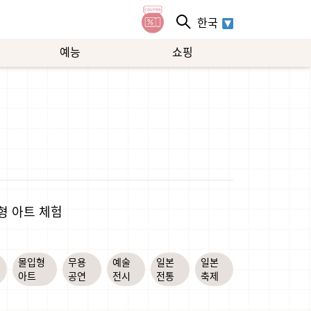
한국
예능
쇼핑
형 아트 체험
몰입형
무용
예술
일본
일본
아트
공연
전시
전통
축제