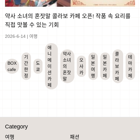
약사 소녀의 혼잣말 콜라보 카페 오픈! 작품 속 요리를
직접 맛볼 수 있는 기회
2026-6-14
|
여행
애
니
약사
콜
기
일
일
테
메
소녀
오
라
BOX
간
도
본
본
마
이
의
사
보
cafe
한
쿄
여
카
카
션
혼잣
카
카
정
행
페
페
카
말
페
페
Category
여행
패션