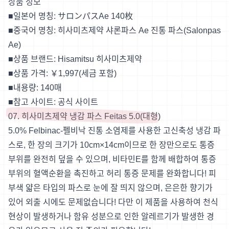
상품 정보
■일본어 명칭:
サロンパスAe 140枚
■중국어 명칭: 히사미츠제약 샤론파스 Ae 진통 파스(Salonpas
Ae)
■상품 브랜드: Hisamitsu 히사미츠제약
■상품 가격: ￥1,997(세금 포함)
■내용량: 140매
■참고 사이트:
공식 사이트
07. 히사미츠제약 냉감 파스 Feitas 5.0(대형)
5.0% Felbinac-펠비낙 진통 소염제를 사용한 고신축성 냉감 파
스로, 한 장의 크기가 10cm×14cm이므로 한 장만으로도 통증
부위를 완전히 덮을 수 있으며, 비타민E를 함께 배합하여 통증
부위의 혈액순환을 촉진하고 허리 통증 문제를 완화합니다! 피
부색 얇은 타입의 파스로 눈에 잘 띄지 않으며, 은은한 향기가
있어 외출 시에도 문제없습니다! 다만 이 제품을 사용하여 천식
현상이 발생하거나 함유 성분으로 인한 알레르기가 발생한 경