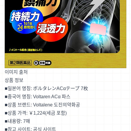
이미지 출처
상품 정보
■일본어 명칭:
ボルタレンACαテープ 7
枚
■중국어 명칭: Voltaren ACα 파스
■상품 브랜드: Voltalene 도진의약화공
■상품 가격: ￥1,224(세금 포함)
■내용량: 7매
■참고 사이트:
공식 사이트