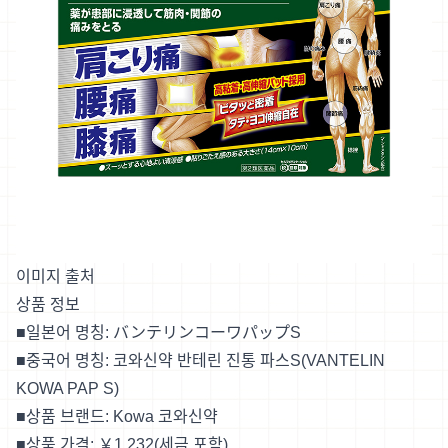
이미지 출처
상품 정보
■일본어 명칭:
バンテリンコーワパップS
■중국어 명칭: 코와신약 반테린 진통 파스S(VANTELIN
KOWA PAP S)
■상품 브랜드: Kowa 코와신약
■상품 가격: ￥1,232(세금 포함)