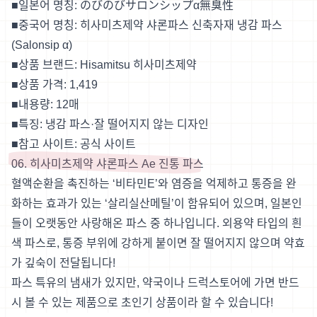
■일본어 명칭: のびのびサロンシップα無臭性
■중국어 명칭: 히사미츠제약 샤론파스 신축자재 냉감 파스
(Salonsip α)
■상품 브랜드: Hisamitsu 히사미츠제약
■상품 가격: 1,419
■내용량: 12매
■특징: 냉감 파스·잘 떨어지지 않는 디자인
■참고 사이트:
공식 사이트
06. 히사미츠제약 샤론파스 Ae 진통 파스
혈액순환을 촉진하는 ‘비타민E’와 염증을 억제하고 통증을 완
화하는 효과가 있는 ‘살리실산메틸’이 함유되어 있으며, 일본인
들이 오랫동안 사랑해온 파스 중 하나입니다. 외용약 타입의 흰
색 파스로, 통증 부위에 강하게 붙이면 잘 떨어지지 않으며 약효
가 깊숙이 전달됩니다!
파스 특유의 냄새가 있지만, 약국이나 드럭스토어에 가면 반드
시 볼 수 있는 제품으로 초인기 상품이라 할 수 있습니다!