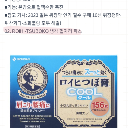
■기능: 온감으로 혈액순환 촉진
■참고 기사:
2023 일본 위장약 인기 필수 구매 10선 위장팽만·
위산과다·소화불량 모두 해결!
02. ROIHI-TSUBOKO 냉감 혈자리 파스