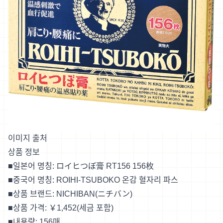
이미지 출처
상품 정보
■일본어 명칭: ロイヒつぼ膏 RT156 156枚
■중국어 명칭: ROIHI-TSUBOKO 온감 혈자리 파스
■상품 브랜드: NICHIBAN(ニチバン)
■상품 가격: ￥1,452(세금 포함)
■내용량: 156매