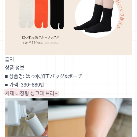
출처
상품 정보
■ 상품명: はっ水加工バッグ&ポーチ
■ 가격: 330~880엔
세제 내장형 싱크대 브러시