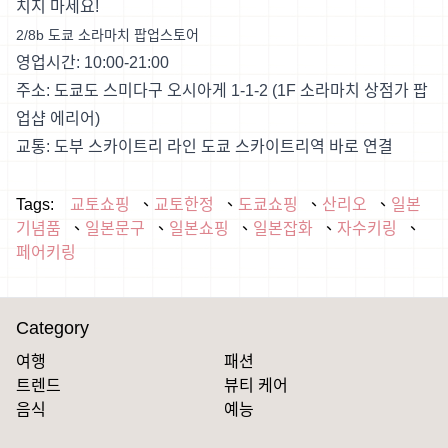
치지 마세요!
2/8b 도쿄 소라마치 팝업스토어
영업시간: 10:00-21:00
주소: 도쿄도 스미다구 오시아게 1-1-2 (1F 소라마치 상점가 팝
업샵 에리어)
교통: 도부 스카이트리 라인 도쿄 스카이트리역 바로 연결
Tags:
교토쇼핑
교토한정
도쿄쇼핑
산리오
일본
기념품
일본문구
일본쇼핑
일본잡화
자수키링
페어키링
Category
여행
패션
트렌드
뷰티 케어
음식
예능