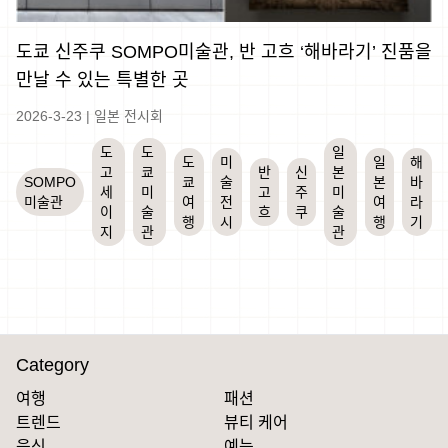
도쿄 신주쿠 SOMPO미술관, 반 고흐 ‘해바라기’ 진품을
만날 수 있는 특별한 곳
2026-3-23
|
일본 전시회
도
도
일
도
미
일
해
고
쿄
반
신
본
SOMPO
쿄
술
본
바
세
미
고
주
미
미술관
여
전
여
라
이
술
흐
쿠
술
행
시
행
기
지
관
관
Category
여행
패션
트렌드
뷰티 케어
음식
예능