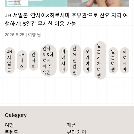
JR 서일본 ‘간사이&히로시마 주유권’으로 산요 지역 여
행하기! 5일간 무제한 이용 가능
2026-5-25
|
여행 팁
일
간사
산
JR
미
오
본
일
히
JR
간
이&히
요
서
야
카
기
본
로
패
사
로시
신
일
지
야
차
여
시
스
이
마 주
칸
본
마
마
여
행
마
유권
센
행
Category
여행
패션
트렌드
뷰티 케어