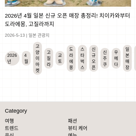
2026년 4월 일본 신규 오픈 매장 총정리! 치이카와부터
도라에몽, 고질라까지
2026-5-13
|
일본 관광지
고
도
스
신
일
양
고
신
우
2026
4
교
라
타
규
본
이
질
주
메
년
월
토
에
벅
오
매
마
라
쿠
다
몽
스
픈
장
켓
Category
여행
패션
트렌드
뷰티 케어
음식
예능