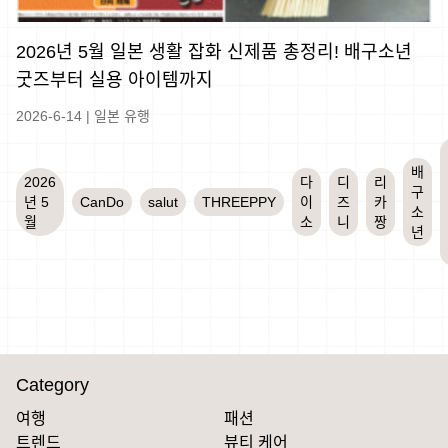
2026년 5월 일본 생활 잡화 신제품 총정리! 배구소년
굿즈부터 실용 아이템까지
2026-6-14
|
일본 유행
배
2026
다
디
리
구
년 5
CanDo
salut
THREEPPY
이
즈
카
소
월
소
니
짱
년
Category
여행
패션
트렌드
뷰티 케어