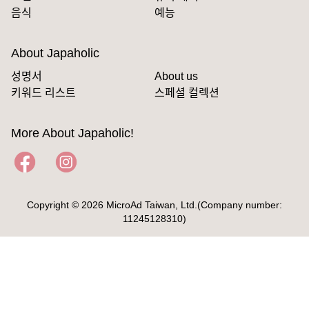
음식
예능
About Japaholic
성명서
About us
키워드 리스트
스페셜 컬렉션
More About Japaholic!
Copyright © 2026 MicroAd Taiwan, Ltd.(Company number:
11245128310)