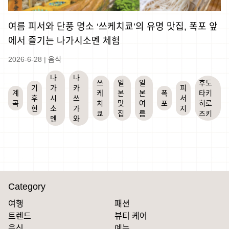
여름 피서와 단풍 명소 ‘쓰케치쿄’의 유명 맛집, 폭포 앞
에서 즐기는 나가시소멘 체험
2026-6-28
|
음식
나
나
쓰
일
일
후도
기
가
카
피
계
케
본
본
폭
타키
후
시
쓰
서
곡
치
맛
여
포
히로
현
소
가
지
쿄
집
름
즈키
멘
와
Category
여행
패션
트렌드
뷰티 케어
음식
예능