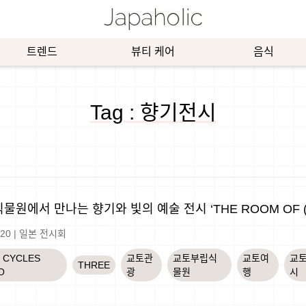
트렌드
뷰티 케어
음식
Tag : 향기전시
물원에서 만나는 향기와 빛의 예술 전시 ‘THE ROOM OF (I
-20
|
일본 전시회
T CYCLES
교토관
교토부립식
교토여
교
THREE
O
광
물원
행
시