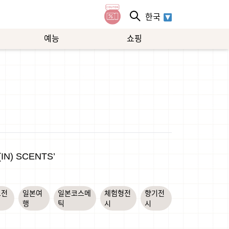
한국
예능
쇼핑
N) SCENTS’
토전
일본여
일본코스메
체험형전
향기전
행
틱
시
시