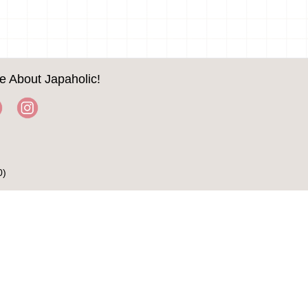
e About Japaholic!
0)