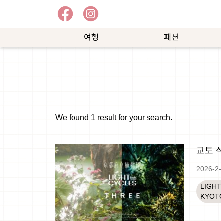
여행
패션
예
쇼
능
핑
We found 1 result for your search.
교토 식
2026-2
LIGH
KYOT