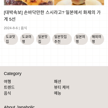
[대박속보] 손바닥만한 스시라고? 일본에서 화제의 가
게 5선
2024-8-6
|
음식
도쿄맛
도쿄여
일본맛
일본맛집
일본여
해외여
집
행
집
추천
행
행
Category
여행
패션
트렌드
뷰티 케어
음식
예능
About Japaholic