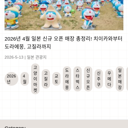
2026년 4월 일본 신규 오픈 매장 총정리! 치이카와부터
도라에몽, 고질라까지
2026-5-13
|
일본 관광지
고
도
스
신
일
양
고
신
우
2026
4
교
라
타
규
본
이
질
주
메
년
월
토
에
벅
오
매
마
라
쿠
다
몽
스
픈
장
켓