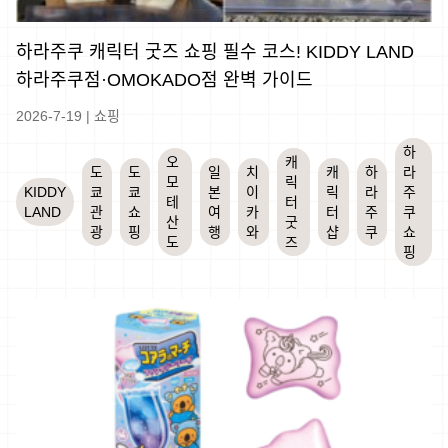
하라주쿠 캐릭터 굿즈 쇼핑 필수 코스! KIDDY LAND
하라주쿠점·OMOKADO점 완벽 가이드
2026-7-19
|
쇼핑
하
오
캐
도
도
일
치
캐
하
라
모
릭
KIDDY
쿄
쿄
본
이
릭
라
주
테
터
LAND
관
쇼
여
카
터
주
쿠
산
굿
광
핑
행
와
샵
쿠
쇼
도
즈
핑