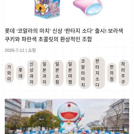
롯데 ‘코알라의 마치’ 신상 ‘판타지 소다’ 출시! 보라색
쿠키와 파란색 초콜릿의 환상적인 조합
2026-7-11
|
쇼핑
코
판
신
일
일
일
하
가
알
타
편
롯
상
본
본
본
라
와
라
지
의
데
과
과
쇼
여
주
이
마
소
점
자
자
핑
행
쿠
치
다