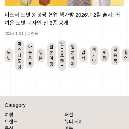
미스터 도넛 X 핏짱 협업 책가방 2026년 2월 출시! 귀
여운 도넛 디자인 전 8종 공개
2026-1-21
|
트렌드
미
일
아
일
일
스
본
책
학
도
동
일
본
본
입
핏
협
터
트
가
용
넛
용
본
여
화
학
짱
업
도
렌
방
품
품
행
제
넛
드
Category
여행
패션
트렌드
뷰티 케어
음식
예능