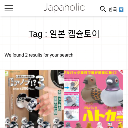
한국
Tag : 일본 캡슐토이
We found 2 results for your search.