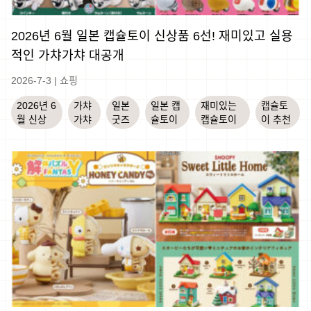
2026년 6월 일본 캡슐토이 신상품 6선! 재미있고 실용
적인 가챠가챠 대공개
2026-7-3
|
쇼핑
2026년 6
가챠
일본
일본 캡
재미있는
캡슐토
월 신상
가챠
굿즈
슐토이
캡슐토이
이 추천