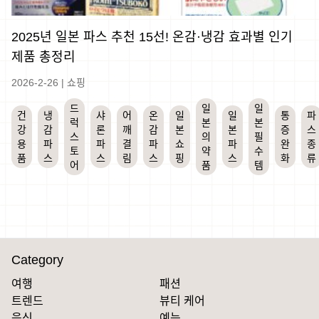
2025년 일본 파스 추천 15선! 온감·냉감 효과별 인기
제품 총정리
2026-2-26
|
쇼핑
드
일
일
건
냉
샤
어
온
일
일
통
파
럭
본
본
강
감
론
깨
감
본
본
증
스
스
의
필
용
파
파
결
파
쇼
파
완
종
토
약
수
품
스
스
림
스
핑
스
화
류
어
품
템
Category
여행
패션
트렌드
뷰티 케어
음식
예능