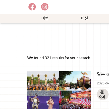
여행
패션
예
쇼
능
핑
We found 321 results for your search.
일본 
2026-6
6월
축제