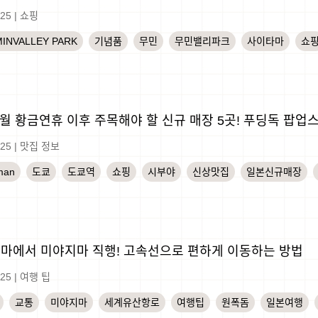
-25
|
쇼핑
INVALLEY PARK
기념품
무민
무민밸리파크
사이타마
쇼
5월 황금연휴 이후 주목해야 할 신규 매장 5곳! 푸딩독 팝
-25
|
맛집 정보
man
도쿄
도쿄역
쇼핑
시부야
신상맛집
일본신규매장
마에서 미야지마 직행! 고속선으로 편하게 이동하는 방법
-25
|
여행 팁
교통
미야지마
세계유산항로
여행팁
원폭돔
일본여행