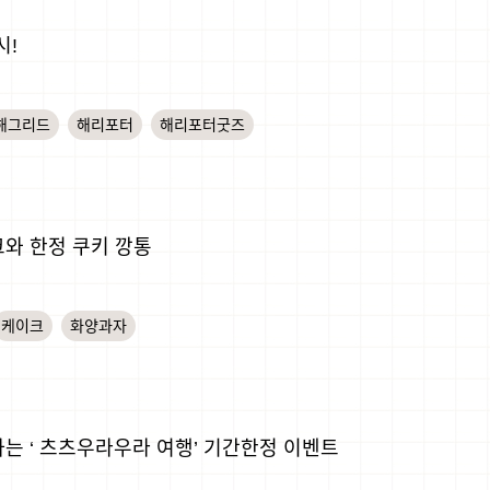
시!
해그리드
해리포터
해리포터굿즈
크와 한정 쿠키 깡통
케이크
화양과자
하는 ‘ 츠츠우라우라 여행’ 기간한정 이벤트