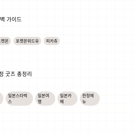
 완벽 가이드
포켓몬
포켓몬위드유
피카츄
정 굿즈 총정리
일본스타벅
일본여
일본카
한정메
스
행
페
뉴