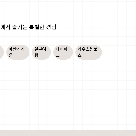
부에서 즐기는 특별한 경험
라
에반게리
일본여
테마파
하우스텐보
온
행
크
스