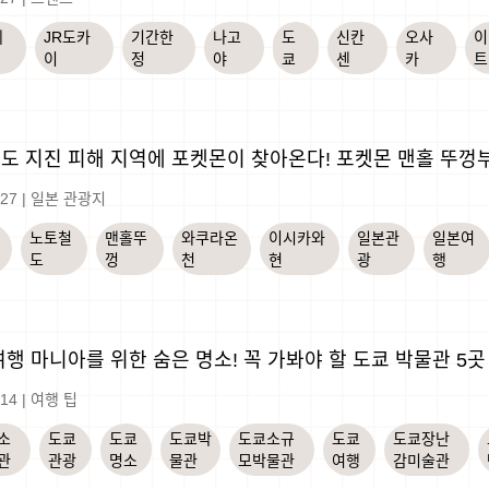
레
JR도카
기간한
나고
도
신칸
오사
이
이
정
야
쿄
센
카
트
도 지진 피해 지역에 포켓몬이 찾아온다! 포켓몬 맨홀 뚜껑
-27
|
일본 관광지
노토철
맨홀뚜
와쿠라온
이시카와
일본관
일본여
도
껑
천
현
광
행
여행 마니아를 위한 숨은 명소! 꼭 가봐야 할 도쿄 박물관 5곳
-14
|
여행 팁
소
도쿄
도쿄
도쿄박
도쿄소규
도쿄
도쿄장난
관
관광
명소
물관
모박물관
여행
감미술관