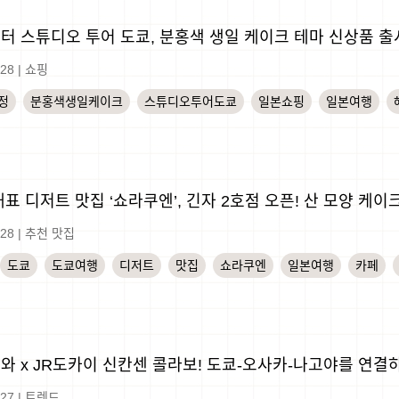
터 스튜디오 투어 도쿄, 분홍색 생일 케이크 테마 신상품 출
-28
|
쇼핑
정
분홍색생일케이크
스튜디오투어도쿄
일본쇼핑
일본여행
대표 디저트 맛집 ‘쇼라쿠엔’, 긴자 2호점 오픈! 산 모양 케이
-28
|
추천 맛집
도쿄
도쿄여행
디저트
맛집
쇼라쿠엔
일본여행
카페
와 x JR도카이 신칸센 콜라보! 도쿄-오사카-나고야를 연결
-27
|
트렌드