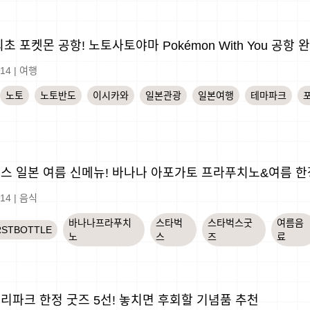
초 포켓몬 공항! 노토사토야마 Pokémon With You 공항
-14
|
여행
노토
노토반도
이시카와
일본관광
일본여행
테마파크
스 일본 여름 신메뉴! 바나나 아포가토 프라푸치노&여름 한
-14
|
음식
바나나프라푸치
스타벅
스타벅스굿
여름음
RSTBOTTLE
노
스
즈
료
리파크 한정 굿즈 5선! 놓치면 후회할 기념품 추천