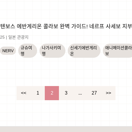
텐보스 에반게리온 콜라보 완벽 가이드! 네르프 사세보 지
-25
|
일본 관광지
규슈여
나가사키여
신세기에반게리
애니메이션콜
NERV
행
행
온
보
<<
1
2
3
...
27
>>