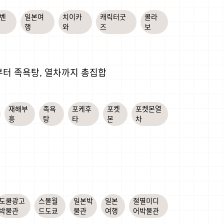
벤
일본여
치이카
캐릭터굿
콜라
행
와
즈
보
부터 족욕탕, 열차까지 총집합
재해부
족욕
포케후
포켓
포켓몬열
흥
탕
타
몬
차
도쿨광고
스몰월
일본박
일본
절멸미디
박물관
드도쿄
물관
여행
어박물관