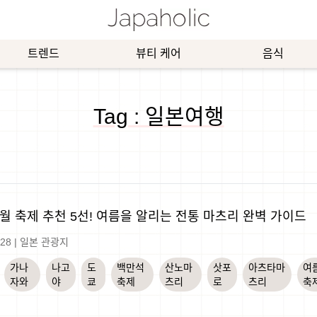
트렌드
뷰티 케어
음식
Tag : 일본여행
6월 축제 추천 5선! 여름을 알리는 전통 마츠리 완벽 가이드
-28
|
일본 관광지
가나
나고
도
백만석
산노마
삿포
아츠타마
여
자와
야
쿄
축제
츠리
로
츠리
축