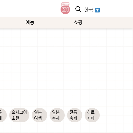
한국
예능
쇼핑
름
요사코이
일본
일본
전통
히로
제
소란
여행
축제
축제
시마