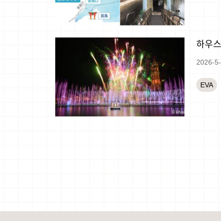
하우스
2026-5
EVA
文
章
導
覽