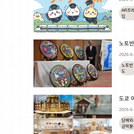
AR프
임
노토반
2026-6
노토반
도
도쿄 
2026-6
담배와
금박물