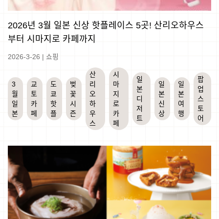
2026년 3월 일본 신상 핫플레이스 5곳! 산리오하우스
부터 시마지로 카페까지
2026-3-26
|
쇼핑
산
시
일
팝
3
교
도
벚
리
마
일
일
본
업
월
토
쿄
꽃
오
지
본
본
디
스
일
카
핫
시
하
로
신
여
저
토
본
페
플
즌
우
카
상
행
트
어
스
페