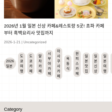
2026년 1월 일본 신상 카페&레스토랑 5곳! 쵸파 카페
부터 흑백요리사 맛집까지
2026-1-21
|
Uncategorized
아
시
원
도
도
말
사
일
일
일
부
옥
피
2026
쿄
쿄
차
쿠
본
본
본
야
동
스
일본
여
카
카
사
맛
신
여
카
식
카
행
페
페
카
집
상
행
페
페
페
Category