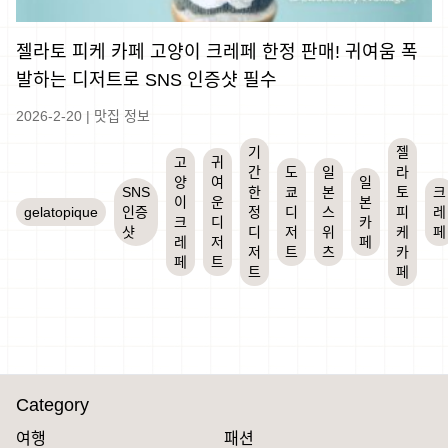
젤라토 피케 카페 고양이 크레페 한정 판매! 귀여움 폭
발하는 디저트로 SNS 인증샷 필수
2026-2-20
|
맛집 정보
기
젤
고
귀
간
도
일
라
양
여
일
SNS
한
쿄
본
토
크
이
운
본
gelatopique
인증
정
디
스
피
레
크
디
카
샷
디
저
위
케
페
레
저
페
저
트
츠
카
페
트
트
페
Category
여행
패션