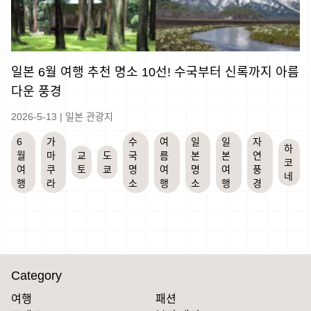
일본 6월 여행 추천 명소 10선! 수국부터 신록까지 아름
다운 풍경
2026-5-13
|
일본 관광지
6
가
수
여
일
일
자
하
월
마
교
도
국
름
본
본
연
코
여
쿠
토
쿄
명
여
명
여
풍
네
행
라
소
행
소
행
경
Category
여행
패션