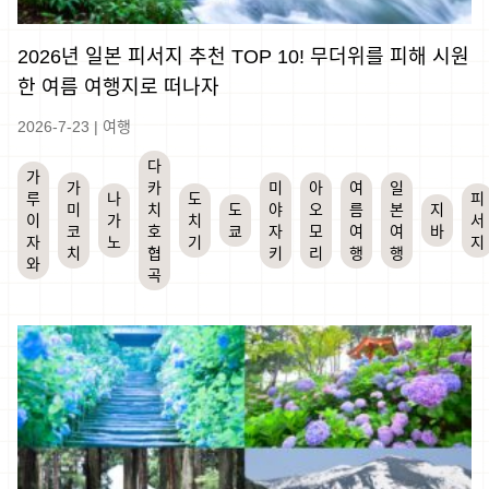
2026년 일본 피서지 추천 TOP 10! 무더위를 피해 시원
한 여름 여행지로 떠나자
2026-7-23
|
여행
다
가
가
카
미
아
여
일
루
나
도
피
미
치
도
야
오
름
본
지
이
가
치
서
코
호
쿄
자
모
여
여
바
자
노
기
지
치
협
키
리
행
행
와
곡