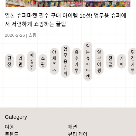
일본 슈퍼마켓 필수 구매 아이템 10선! 업무용 슈퍼에
서 저렴하게 쇼핑하는 꿀팁
2026-2-26
|
쇼핑
일
업
야
육
본
일
튀
매
무
된
라
쇼
채
수
슈
본
전
커
김
실
용
장
면
핑
주
가
퍼
여
골
피
가
주
슈
스
루
마
행
루
퍼
켓
Category
여행
패션
트렌드
뷰티 케어