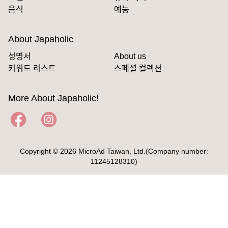
음식
예능
About Japaholic
성명서
About us
키워드 리스트
스페셜 컬렉션
More About Japaholic!
Copyright © 2026 MicroAd Taiwan, Ltd.(Company number:
11245128310)