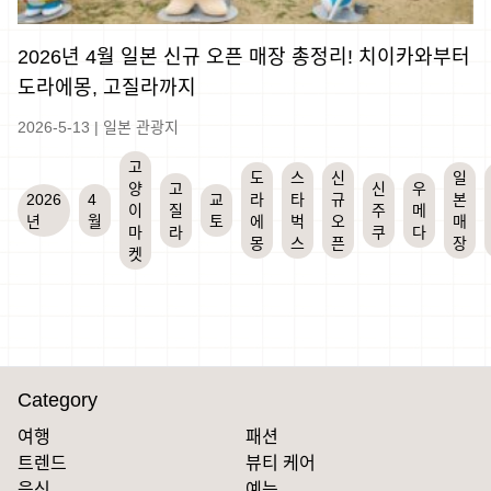
2026년 4월 일본 신규 오픈 매장 총정리! 치이카와부터
도라에몽, 고질라까지
2026-5-13
|
일본 관광지
고
도
스
신
일
양
고
신
우
2026
4
교
라
타
규
본
이
질
주
메
년
월
토
에
벅
오
매
마
라
쿠
다
몽
스
픈
장
켓
Category
여행
패션
트렌드
뷰티 케어
음식
예능