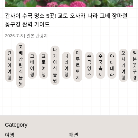
간사이 수국 명소 5곳! 교토·오사카·나라·고베 장마철
꽃구경 완벽 가이드
2026-7-3
|
일본 관광지
고
나
간
베
미
오
일
고
교
가
나
수
수
야
사
삼
무
사
본
베
토
이
라
국
국
타
이
림
로
카
꽃
여
여
식
여
명
축
데
여
식
토
여
구
행
행
물
행
소
제
라
행
물
지
행
경
원
원
Category
여행
패션