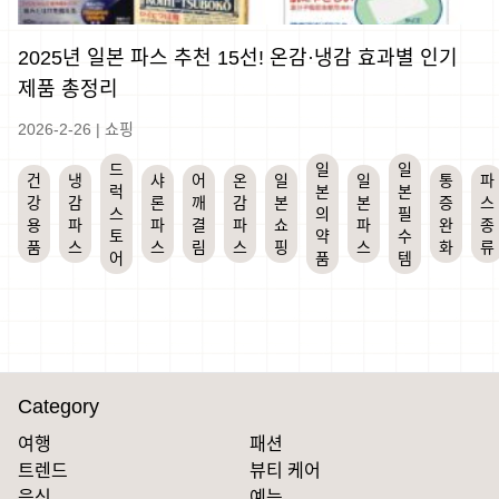
2025년 일본 파스 추천 15선! 온감·냉감 효과별 인기
제품 총정리
2026-2-26
|
쇼핑
드
일
일
건
냉
샤
어
온
일
일
통
파
럭
본
본
강
감
론
깨
감
본
본
증
스
스
의
필
용
파
파
결
파
쇼
파
완
종
토
약
수
품
스
스
림
스
핑
스
화
류
어
품
템
Category
여행
패션
트렌드
뷰티 케어
음식
예능