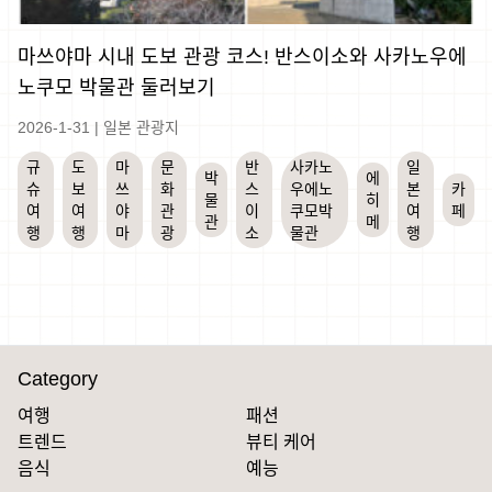
마쓰야마 시내 도보 관광 코스! 반스이소와 사카노우에
노쿠모 박물관 둘러보기
2026-1-31
|
일본 관광지
규
도
마
문
반
사카노
일
박
에
슈
보
쓰
화
스
우에노
본
카
물
히
여
여
야
관
이
쿠모박
여
페
관
메
행
행
마
광
소
물관
행
Category
여행
패션
트렌드
뷰티 케어
음식
예능