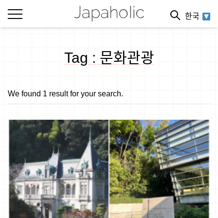
한국
Tag : 문화관광
We found 1 result for your search.