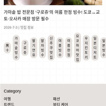
가마솥 밥 전문점 ‘구로쥬’의 여름 한정 빙수! 도쿄↔교
토·오사카 매장 방문 필수
2026-7-3
|
맛집 정보
요
가
신
우
일
딸
말
여
여
코
일
마
구
주
지
본
黑
기
차
름
름
하
본
솥
로
쿠
킨
디
十
연
빙
빙
한
마
빙
빙
쥬
맛
토
저
유
수
수
정
맛
수
수
집
키
트
집
Category
여행
패션
트렌드
뷰티 케어