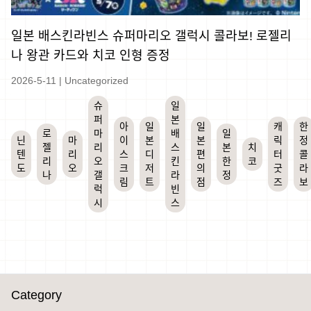
일본 배스킨라빈스 슈퍼마리오 갤럭시 콜라보! 로젤리
나 왕관 카드와 치코 인형 증정
2026-5-11
|
Uncategorized
슈
일
퍼
본
아
일
일
캐
한
로
마
배
일
닌
마
이
본
본
릭
정
젤
리
스
본
치
텐
리
스
디
편
터
콜
리
오
킨
한
코
도
오
크
저
의
굿
라
나
갤
라
정
림
트
점
즈
보
럭
빈
시
스
Category