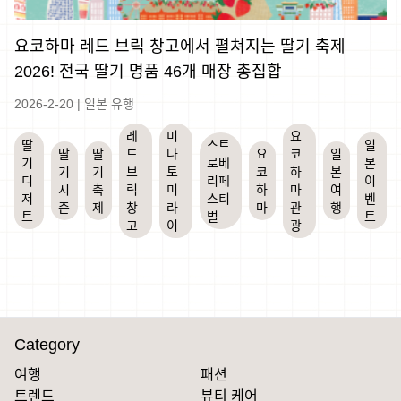
요코하마 레드 브릭 창고에서 펼쳐지는 딸기 축제
2026! 전국 딸기 명품 46개 매장 총집합
2026-2-20
|
일본 유행
레
미
요
딸
스트
일
딸
딸
드
나
요
코
일
기
로베
본
기
기
브
토
코
하
본
디
리페
이
시
축
릭
미
하
마
여
저
스티
벤
즌
제
창
라
마
관
행
트
벌
트
고
이
광
Category
여행
패션
트렌드
뷰티 케어