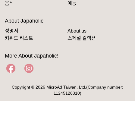
음식
예능
About Japaholic
성명서
About us
키워드 리스트
스페셜 컬렉션
More About Japaholic!
Copyright © 2026 MicroAd Taiwan, Ltd.(Company number:
11245128310)