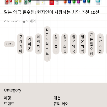
일본 약국 필수템! 현지인이 사랑하는 치약 추천 10선
2026-2-26
|
뷰티 케어
일
본
일
구
미
일
일
일
일
치
라
드
본
강
백
본
본
본
본
약
Ora2
이
럭
필
케
치
뷰
쇼
약
치
추
온
스
수
어
약
티
핑
국
약
천
토
템
어
Category
여행
패션
트렌드
뷰티 케어