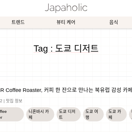
트렌드
뷰티 케어
음식
Tag : 도쿄 디저트
R Coffee Roaster, 커피 한 잔으로 만나는 북유럽 감성 카
-2
|
맛집 정보
ffee
니혼바시 카
도쿄 디저
도쿄 여
도쿄 카
er
페
트
행
페