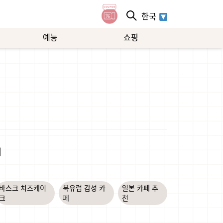
한국
예능
쇼핑
페
바스크 치즈케이
북유럽 감성 카
일본 카페 추
크
페
천