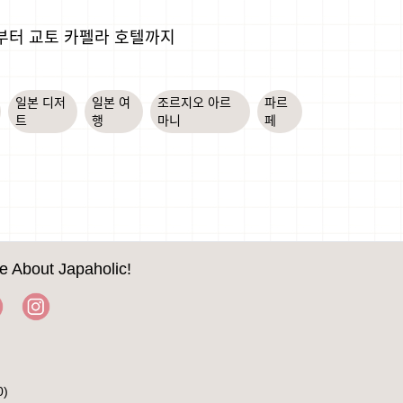
니부터 교토 카펠라 호텔까지
일본 디저
일본 여
조르지오 아르
파르
트
행
마니
페
e About Japaholic!
0)