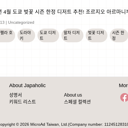
6년 4월 도쿄 벚꽃 시즌 한정 디저트 추천! 조르지오 아르마
-13
|
Uncategorized
카펠라 호
도라야
도쿄 디저
말차 디저
벚꽃 디저
시즌 한
키
트
트
트
정
About Japaholic
Mor
성명서
About us
키워드 리스트
스페셜 컬렉션
opyright © 2026 MicroAd Taiwan, Ltd.(Company number: 1124512831