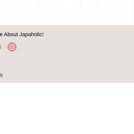
e About Japaholic!
0)