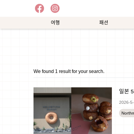
여행
패션
예
쇼
능
핑
We found 1 result for your search.
일본 
2026-5
North