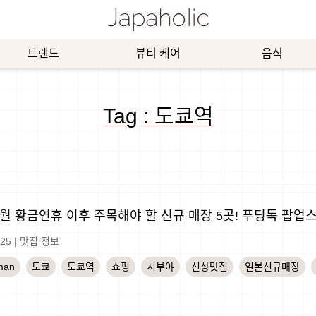
트렌드
뷰티 케어
음식
Tag : 도쿄역
5월 황금연휴 이후 주목해야 할 신규 매장 5곳! 푸딩독 팝
-25
|
맛집 정보
man
도쿄
도쿄역
쇼핑
시부야
신상맛집
일본신규매장