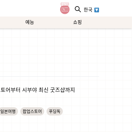
한국
예능
쇼핑
업스토어부터 시부야 최신 굿즈샵까지
일본여행
팝업스토어
푸딩독