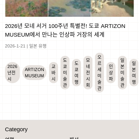
2026년 모네 서거 100주년 특별전! 도쿄 ARTIZON
MUSEUM에서 만나는 인상파 거장의 세계
2026-1-21
|
일본 유행
오
도
모
일
도
르
일
2026
교
쿄
네
인
본
ARTIZON
쿄
세
본
년전
바
미
전
상
미
MUSEUM
여
미
여
시
시
술
시
파
술
행
술
행
관
회
관
관
Category