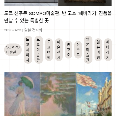
도쿄 신주쿠 SOMPO미술관, 반 고흐 ‘해바라기’ 진품을
만날 수 있는 특별한 곳
2026-3-23
|
일본 전시회
도
도
일
도
미
일
해
고
쿄
반
신
본
SOMPO
쿄
술
본
바
세
미
고
주
미
미술관
여
전
여
라
이
술
흐
쿠
술
행
시
행
기
지
관
관