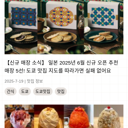
【신규 매장 소식】 일본 2025년 6월 신규 오픈 추천
매장 5선! 도쿄 맛집 지도를 따라가면 실패 없어요
2025-7-19
|
맛집 정보
간식
도쿄
도쿄맛집
맛집