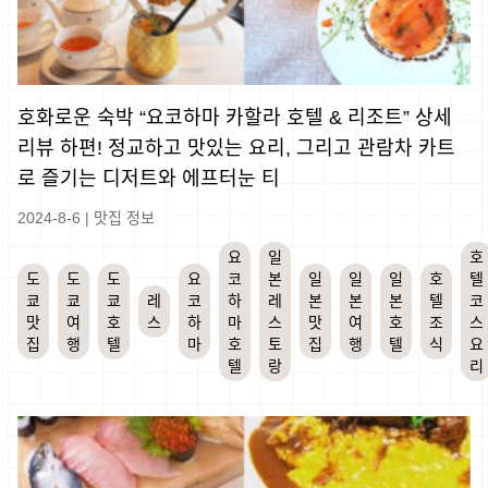
호화로운 숙박 “요코하마 카할라 호텔 & 리조트” 상세
리뷰 하편! 정교하고 맛있는 요리, 그리고 관람차 카트
로 즐기는 디저트와 에프터눈 티
2024-8-6
|
맛집 정보
요
일
호
도
도
도
요
코
본
일
일
일
호
텔
쿄
쿄
쿄
레
코
하
레
본
본
본
텔
코
맛
여
호
스
하
마
스
맛
여
호
조
스
집
행
텔
마
호
토
집
행
텔
식
요
텔
랑
리