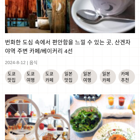
번화한 도심 속에서 편안함을 느낄 수 있는 곳, 산겐자
야역 주변 카페/베이커리 4선
2024-8-12
|
음식
도쿄
도쿄
도쿄
일본
일본
일본
카페
맛집
여행
카페
맛집
여행
카페
추천