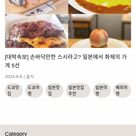
[대박속보] 손바닥만한 스시라고? 일본에서 화제의 가
게 5선
2024-8-6
|
음식
도쿄맛
도쿄여
일본맛
일본맛집
일본여
해외여
집
행
집
추천
행
행
Category