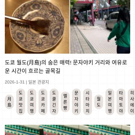
도쿄 월도(月島)의 숨은 매력! 문자야키 거리와 여유로
운 시간이 흐르는 골목길
2026-1-31
|
일본 관광지
도
도
도
도
문
시
일
타
히
멜
月
쿄
쿄
쿄
쿨
자
타
월
본
마
사
론
島
맛
여
카
긴
야
마
도
여
토
에
빵
집
행
페
자
키
치
행
야
이