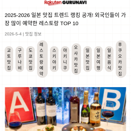
2025-2026 일본 맛집 트렌드 랭킹 공개! 외국인들이 가
장 많이 예약한 레스토랑 TOP 10
2026-5-4
|
맛집 정보
레
후
오
교
구
도
스
스
야
일
일
일
쿠
사
토
루
쿄
토
키
키
본
본
본
오
카
맛
나
맛
랑
야
니
맛
여
음
카
맛
집
비
집
예
키
쿠
집
행
식
맛
집
약
집