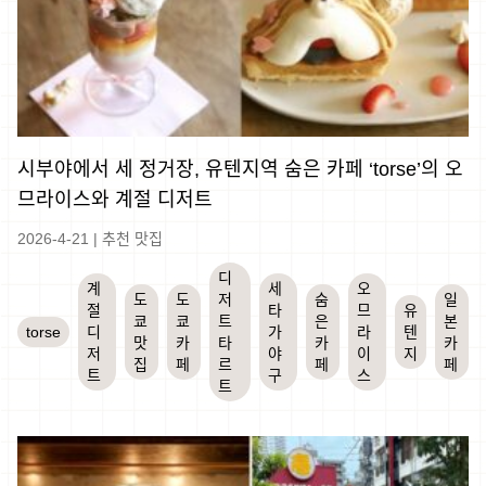
시부야에서 세 정거장, 유텐지역 숨은 카페 ‘torse’의 오
므라이스와 계절 디저트
2026-4-21
|
추천 맛집
디
계
세
오
도
도
저
숨
일
절
타
므
유
쿄
쿄
트
은
본
torse
디
가
라
텐
맛
카
타
카
카
저
야
이
지
집
페
르
페
페
트
구
스
트