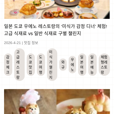
일본 도쿄 우에노 레스토랑의 ‘미식가 감정 디너’ 체험!
고급 식재료 vs 일반 식재료 구별 챌린지
2026-4-21
|
맛집 정보
고
미
감
급
도
도
식
일
일
체험
우
정
레
쿄
쿄
가
와
본
본
형레
에
체
스
맛
여
챌
규
여
예
스토
노
크
토
집
행
린
행
능
랑
랑
지