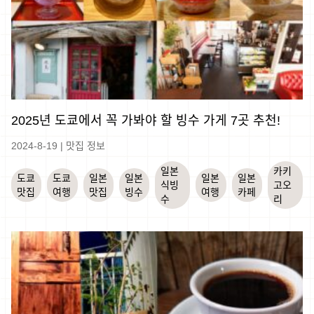
2025년 도쿄에서 꼭 가봐야 할 빙수 가게 7곳 추천!
2024-8-19
|
맛집 정보
일본
카키
도쿄
도쿄
일본
일본
일본
일본
식빙
고오
맛집
여행
맛집
빙수
여행
카페
수
리