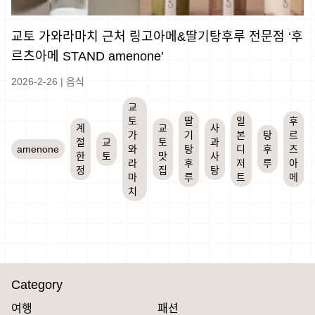
교토 가와라마치 근처 링고아메&딸기탕후루 전문점 ‘후
르츠아메 STAND amenone’
2026-2-26
|
음식
교
토
딸
일
후
계
교
사
가
기
본
탕
르
절
교
토
과
amenone
와
탕
디
후
츠
한
토
맛
사
라
후
저
루
아
정
집
탕
마
루
트
메
치
Category
여행
패션