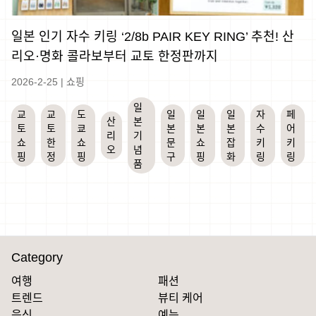
일본 인기 자수 키링 ‘2/8b PAIR KEY RING’ 추천! 산
리오·명화 콜라보부터 교토 한정판까지
2026-2-25
|
쇼핑
일
교
교
도
일
일
일
자
페
산
본
토
토
쿄
본
본
본
수
어
리
기
쇼
한
쇼
문
쇼
잡
키
키
오
념
핑
정
핑
구
핑
화
링
링
품
Category
여행
패션
트렌드
뷰티 케어
음식
예능