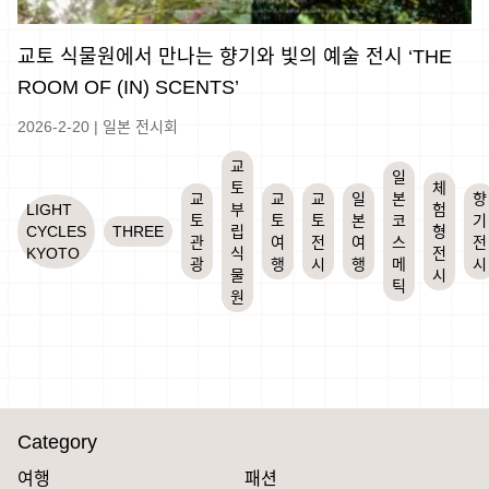
교토 식물원에서 만나는 향기와 빛의 예술 전시 ‘THE
ROOM OF (IN) SCENTS’
2026-2-20
|
일본 전시회
교
일
토
체
교
교
교
일
본
향
LIGHT
부
험
토
토
토
본
코
기
CYCLES
THREE
립
형
관
여
전
여
스
전
KYOTO
식
전
광
행
시
행
메
시
물
시
틱
원
Category
여행
패션