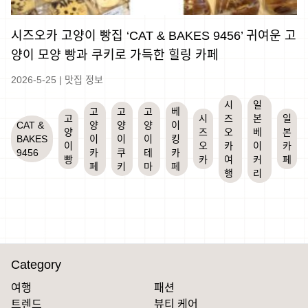
시즈오카 고양이 빵집 ‘CAT & BAKES 9456’ 귀여운 고
양이 모양 빵과 쿠키로 가득한 힐링 카페
2026-5-25
|
맛집 정보
시
일
고
고
고
베
고
시
즈
본
일
CAT &
양
양
양
이
양
즈
오
베
본
BAKES
이
이
이
킹
이
오
카
이
카
9456
카
쿠
테
카
빵
카
여
커
페
페
키
마
페
행
리
Category
여행
패션
트렌드
뷰티 케어