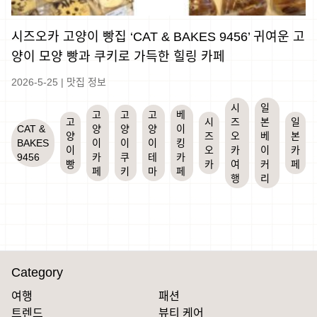
시즈오카 고양이 빵집 ‘CAT & BAKES 9456’ 귀여운 고
양이 모양 빵과 쿠키로 가득한 힐링 카페
2026-5-25
|
맛집 정보
시
일
고
고
고
베
고
시
즈
본
일
CAT &
양
양
양
이
양
즈
오
베
본
BAKES
이
이
이
킹
이
오
카
이
카
9456
카
쿠
테
카
빵
카
여
커
페
페
키
마
페
행
리
Category
여행
패션
트렌드
뷰티 케어