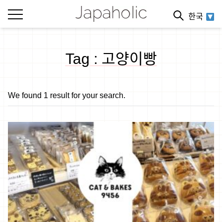
한국
Tag : 고양이빵
We found 1 result for your search.