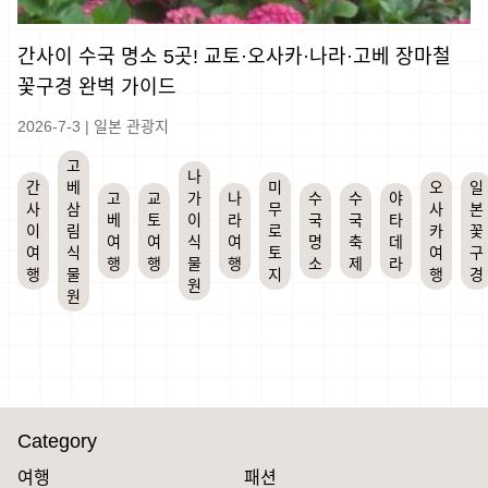
간사이 수국 명소 5곳! 교토·오사카·나라·고베 장마철
꽃구경 완벽 가이드
2026-7-3
|
일본 관광지
고
나
간
베
미
오
일
고
교
가
나
수
수
야
사
삼
무
사
본
베
토
이
라
국
국
타
이
림
로
카
꽃
여
여
식
여
명
축
데
여
식
토
여
구
행
행
물
행
소
제
라
행
물
지
행
경
원
원
Category
여행
패션