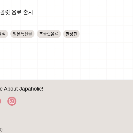
초콜릿 음료 출시
음식
일본특산물
초콜릿음료
한정판
e About Japaholic!
0)