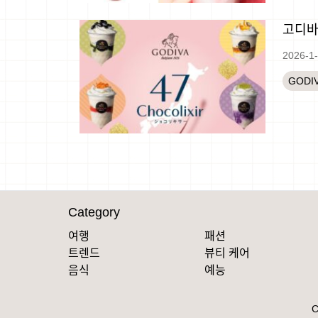
고디바
2026-1
GODI
Category
여행
패션
트렌드
뷰티 케어
음식
예능
C