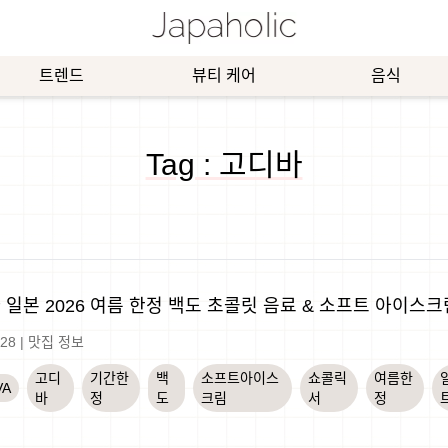
트렌드
뷰티 케어
음식
Tag : 고디바
 일본 2026 여름 한정 백도 초콜릿 음료 & 소프트 아이스
-28
|
맛집 정보
고디
기간한
백
소프트아이스
쇼콜릭
여름한
VA
바
정
도
크림
서
정