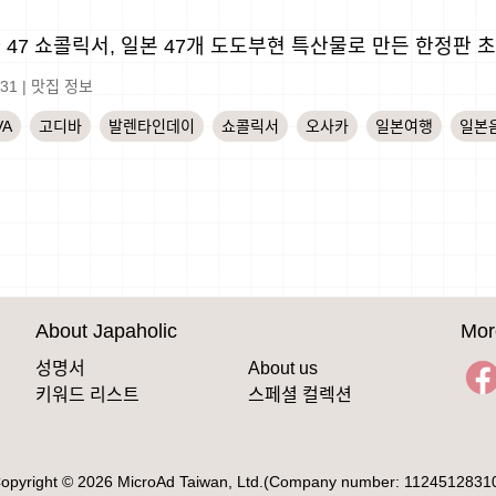
 47 쇼콜릭서, 일본 47개 도도부현 특산물로 만든 한정판 
-31
|
맛집 정보
VA
고디바
발렌타인데이
쇼콜릭서
오사카
일본여행
일본
About Japaholic
Mor
성명서
About us
키워드 리스트
스페셜 컬렉션
opyright © 2026 MicroAd Taiwan, Ltd.(Company number: 1124512831