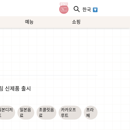
한국
예능
쇼핑
크림 신제품 출시
일본디저
일본음
초콜릿음
카카오프
프라
트
료
료
루트
페