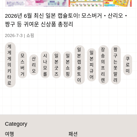
2026년 6월 최신 일본 캡슐토이! 모스버거・산리오・
짱구 등 귀여운 신상품 총정리
2026-7-3
|
쇼핑
게
일
장
짱
게
일
모
시
일
일
본
송
구
게
산
본
쿠
스
나
본
본
캡
의
는
의
리
피
로
버
모
굿
쇼
슐
프
못
키
오
규
미
거
롤
즈
핑
토
리
말
타
어
이
렌
려
로
Category
여행
패션