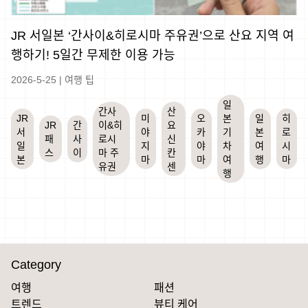
JR 서일본 ‘간사이&히로시마 주유권’으로 산요 지역 여
행하기! 5일간 무제한 이용 가능
2026-5-25
|
여행 팁
일
간사
산
JR
미
오
본
일
히
JR
간
이&히
요
서
야
카
기
본
로
패
사
로시
신
일
지
야
차
여
시
스
이
마 주
칸
본
마
마
여
행
마
유권
센
행
Category
여행
패션
트렌드
뷰티 케어