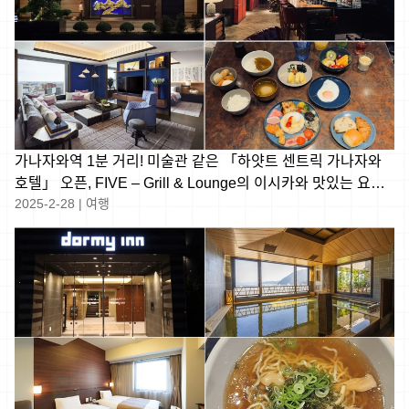
가나자와역 1분 거리! 미술관 같은 「하얏트 센트릭 가나자와
호텔」 오픈, FIVE – Grill & Lounge의 이시카와 맛있는 요리
2025-2-28
|
여행
즐기기