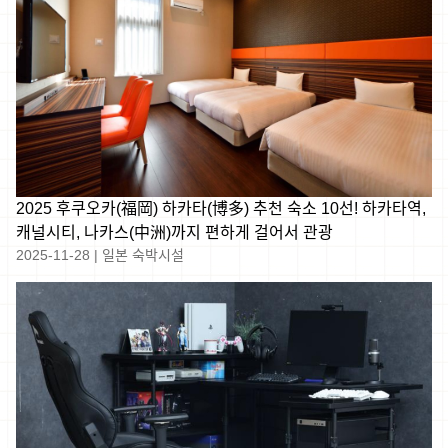
2025 후쿠오카(福岡) 하카타(博多) 추천 숙소 10선! 하카타역,
캐널시티, 나카스(中洲)까지 편하게 걸어서 관광
2025-11-28
|
일본 숙박시설