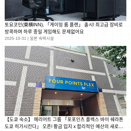
토요코인(東横INN), 「게이밍 룸 플랜」 출시! 최고급 장비로
방콕하며 하루 종일 게임해도 문제없어요
2025-10-31
|
일본 숙박시설
【도쿄 숙소】 메리어트 그룹 「포포인츠 플렉스 바이 쉐라톤
도쿄 히가시칸다」 오픈! 황금 입지 x 합리적인 예산의 새로운