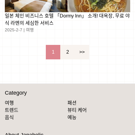
일본 체인 비즈니스 호텔 「Dormy Inn」 소개! 대욕장, 무료 야
식 라멘의 세심한 서비스
2025-2-7
|
여행
文
1
2
>>
章
導
覽
Category
여행
패션
트렌드
뷰티 케어
음식
예능