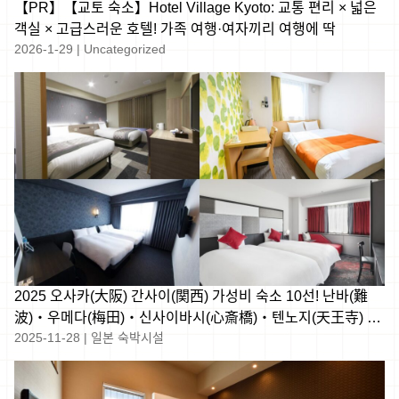
【PR】【교토 숙소】Hotel Village Kyoto: 교통 편리 × 넓은
객실 × 고급스러운 호텔! 가족 여행·여자끼리 여행에 딱
2026-1-29
|
Uncategorized
2025 오사카(大阪) 간사이(関西) 가성비 숙소 10선! 난바(難
波)・우메다(梅田)・신사이바시(心斎橋)・텐노지(天王寺) 주
2025-11-28
|
일본 숙박시설
변 고가성비 숙소 추천