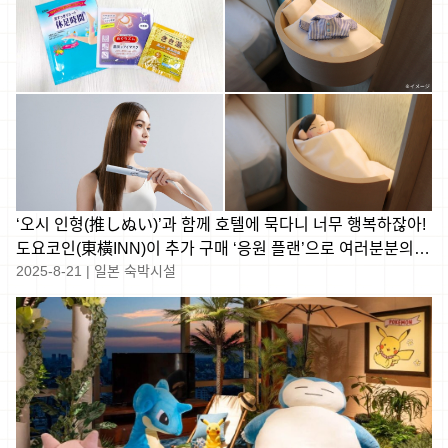
‘오시 인형(推しぬい)’과 함께 호텔에 묵다니 너무 행복하잖아!
도요코인(東橫INN)이 추가 구매 ‘응원 플랜’으로 여러분분의
2025-8-21
|
일본 숙박시설
덕질을 함께합니다