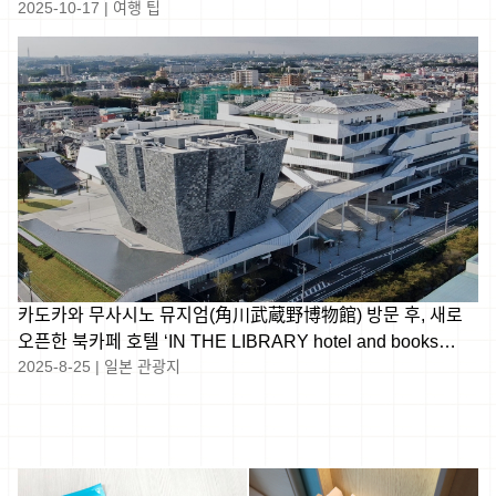
2025-10-17
|
여행 팁
선택지
카도카와 무사시노 뮤지엄(角川武蔵野博物館) 방문 후, 새로
오픈한 북카페 호텔 ‘IN THE LIBRARY hotel and books
2025-8-25
|
일본 관광지
TOKOROZAWA’에 묵어보세요