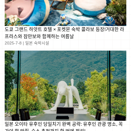
도쿄 그랜드 하얏트 호텔 × 포켓몬 숙박 콜라보 등장!거대한 라
프라스와 잠만보와 함께하는 여름날
2025-7-8
|
일본 숙박시설
일본 오이타 유후인 당일치기 완벽 공략: 유후인 관광 명소, 꼭