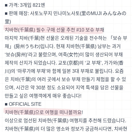
■ 가격: 3개입 821엔
■ 판매 매장: 사토노무지 민나미노사토(里のMUJI みんなみの
里)
치바현(千葉県) 필수 구매 선물 추천 #10 보슈 부채
마지막 치바(千葉)현 선물은 오래된 기술을 전수하는 「보슈 부
채」(房州うちわ)입니다. 현재 치바현(千葉県) 남부는 과거
‘보슈(房州)’라고 불렸으며, 여죽(女竹)이 많이 생산되어 부채
제작의 산지가 되었습니다. 교토(京都)의 ‘교 부채’, 가가와(香
川)의 ‘마루가메 부채’와 함께 일본 3대 부채로 불립니다. 요즘
은 치바(千葉)의 여러 곳에서 보슈 부채 만들기 체험을 할 수 있
으며, 시간은 약 30분 정도 소요되어 지역 특색을 담은 선물을
만들고 싶은 여행객에게 매우 좋습니다!
■
OFFICIAL SITE
치바현(千葉県)으로 여행을 떠나볼까요!
이상으로 엄선된 치바현(千葉県) 여행지를 추천해 드렸습니다.
치바현(千葉県)의 더 많은 명소와 정보가 궁금하시다면, 치바현