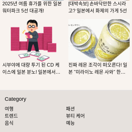
2025년 여름 휴가를 위한 일본
[대박속보] 손바닥만한 스시라
워터파크 5선 대공개!
고? 일본에서 화제의 가게 5선
시부야에 대량 투기 된 CD 케
진짜 레몬 조각이 떠오른다! 일
이스에 일본 분노! 일본에서는
본 "미라이노 레몬 사와" 한정
CD 케이스 처분이 번거로울까
판매로 화제
요?
Category
여행
패션
트렌드
뷰티 케어
음식
예능