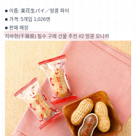
■ 이름: 楽花生パイ／땅콩 파이
■ 가격: 5개입 1,026엔
■
판매 매장
치바현(千葉県) 필수 구매 선물 추천 #2 땅콩 모나카