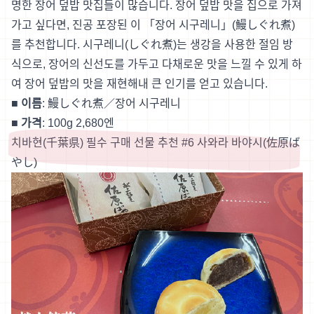
명한 장어 덮밥 맛집들이 많습니다. 장어 덮밥 맛을 집으로 가져
가고 싶다면, 진공 포장된 이 「장어 시구레니」(鰻しぐれ煮)
를 추천합니다. 시구레니(しぐれ煮)는 생강을 사용한 절임 방
식으로, 장어의 신선도를 가두고 다채로운 맛을 느낄 수 있게 하
여 장어 덮밥의 맛을 재현해내 큰 인기를 얻고 있습니다.
■ 이름
: 鰻しぐれ煮／장어 시구레니
■ 가격
: 100g 2,680엔
치바현(千葉県) 필수 구매 선물 추천 #6 사와라 바야시(佐原ば
やし)