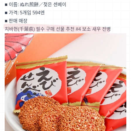
■ 이름: ぬれ煎餅／젖은 센베이
■ 가격: 5개입 594엔
■
판매 매장
치바현(千葉県) 필수 구매 선물 추천 #4 보소 새우 전병