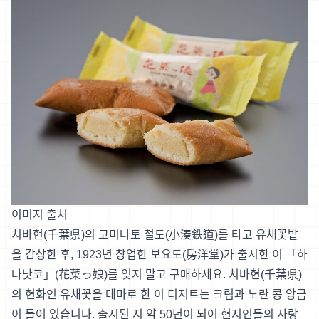
이미지 출처
치바현(千葉県)의 고미나토 철도(小湊鉄道)를 타고 유채꽃밭
을 감상한 후, 1923년 창업한 보요도(房洋堂)가 출시한 이 「하
나낫코」(花菜っ娘)를 잊지 말고 구매하세요. 치바현(千葉県)
의 현화인 유채꽃을 테마로 한 이 디저트는 크림과 노란 콩 앙금
이 들어 있습니다. 출시된 지 약 50년이 되어 현지인들의 사랑