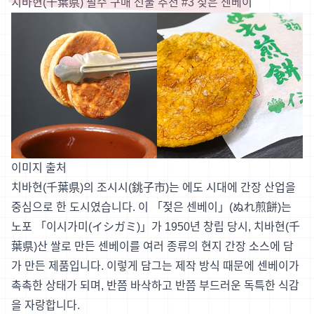
치바현(千葉県) 필수 구매 선물 추천 #3 젖은 센베이
이미지 출처
치바현(千葉県)의 조시시(銚子市)는 에도 시대에 간장 산업을
중심으로 한 도시였습니다. 이 「젖은 센베이」(ぬれ煎餅)는
노포 「이시가미(イシガミ)」가 1950년 창립 당시, 치바현(千
葉県)산 쌀로 만든 센베이를 여러 종류의 현지 간장 소스에 담
가 만든 제품입니다. 이렇게 담그는 제작 방식 때문에 센베이가
촉촉한 상태가 되며, 반쯤 바삭하고 반쯤 부드러운 독특한 식감
을 자랑합니다.