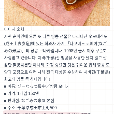
이미지 출처
자란 순위권에 오른 또 다른 땅콩 선물은 나리타산 오모테산도
(成田山表参道)에 있는 화과자 가게 「나고미노 코메야(なご
みの米屋)」의 땅콩 모나카입니다. 1998년 출시 이후 꾸준히
사랑받고 있습니다. 치바(千葉)산 땅콩을 사용한 달지 않고 깔
끔한 팥앙금뿐만 아니라, 가장 중요한 것은 귀여운 입체 땅콩 모
양과 포장으로 여러 차례 전국 대상을 수상하여 치바현(千葉県)
최고의 명물 중 하나입니다!
■ 이름: ぴーなっつ最中／땅콩 모나카
■ 가격: 1개입 150엔
■ 판매점: なごみの米屋 본점
■ 주소: 千葉県成田市上町500