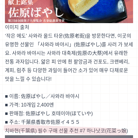
이미지 출처
‘작은 에도’ 사와라 올드 타운(佐原老街)을 방문한다면, 이곳의
유명한 선물인 「사와라 바야시」(佐原ばやし)를 사러 가 보세
요. 사와라 바야시는 사와라 대축제(佐原の大祭)에서 유래한
전통 과자입니다. 얇은 피 안에 흰 팥앙금과 건포도, 크랜베리,
계피, 럼주 등 다양한 과일이 들어간 소가 있어 매우 다채로운
맛을 느낄 수 있습니다!
■ 이름: 佐原ばやし／사와라 바야시
■ 가격: 10개입 2,400엔
■ 판매점: 佐原ばやし 호테이야(ほていや)
■ 주소: 千葉県香取市佐原イ４５５
치바현(千葉県) 필수 구매 선물 추천 #7 하나낫코(花菜っ娘)