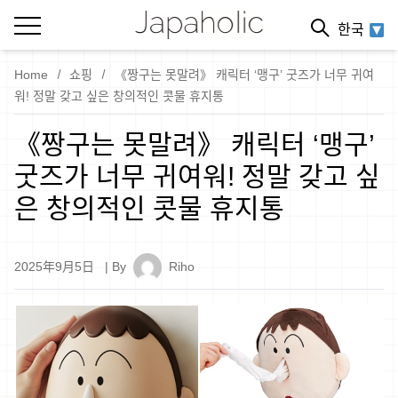
한국
Home
쇼핑
《짱구는 못말려》 캐릭터 ‘맹구’ 굿즈가 너무 귀여
워! 정말 갖고 싶은 창의적인 콧물 휴지통
《짱구는 못말려》 캐릭터 ‘맹구’
굿즈가 너무 귀여워! 정말 갖고 싶
은 창의적인 콧물 휴지통
2025年9月5日
| By
Riho