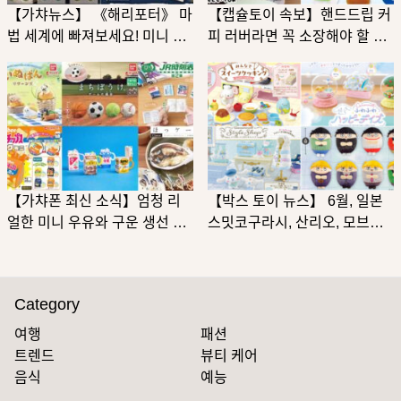
【가챠뉴스】 《해리포터》 마
【캡슐토이 속보】핸드드립 커
법 세계에 빠져보세요! 미니 피
피 러버라면 꼭 소장해야 할 미
노와 규카쿠 야키니쿠도 있어
니어처「Kalita」가챠! 2025년
요. 여름날 일본에 가면 꼭 뽑아
여름 일본 기발하고 귀여운 가
봐야 할 캡슐토이입니다.
챠 총정리
【가챠폰 최신 소식】엄청 리
【박스 토이 뉴스】 6월, 일본
얼한 미니 우유와 구운 생선 동
스밋코구라시, 산리오, 모브사
전 지갑 등장! 일본의 재밌고 흥
이코 랜덤 굿즈 신작 발매!
미로운 가챠폰 가이드
Category
여행
패션
트렌드
뷰티 케어
음식
예능